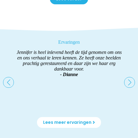
Ervaringen
in
Jennifer is heel inlevend heeft de tijd genomen om ons
are
en ons verhaal te leren kennen. Ze heeft onze beelden
ki
prachtig gerestaureerd en daar zijn we haar erg
ge
de
dankbaar voor.
Na
ijk
- Dianne
en
!♡
te
 ik
Lees meer ervaringen