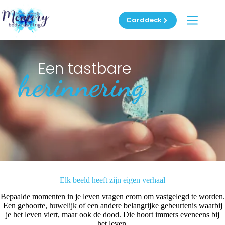
Ga
naar
Carddeck
de
inhoud
Een tastbare
herinnering
Elk beeld heeft zijn eigen verhaal
Bepaalde momenten in je leven vragen erom om vastgelegd te worden.
Een geboorte, huwelijk of een andere belangrijke gebeurtenis waarbij
je het leven viert, maar ook de dood. Die hoort immers eveneens bij
het leven.